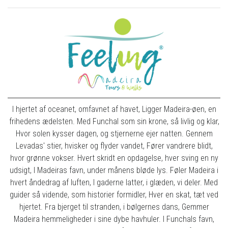
I hjertet af oceanet, omfavnet af havet, Ligger Madeira-øen, en
frihedens ædelsten. Med Funchal som sin krone, så livlig og klar,
Hvor solen kysser dagen, og stjernerne ejer natten. Gennem
Levadas' stier, hvisker og flyder vandet, Fører vandrere blidt,
hvor grønne vokser. Hvert skridt en opdagelse, hver sving en ny
udsigt, I Madeiras favn, under månens bløde lys. Føler Madeira i
hvert åndedrag af luften, I gaderne latter, i glæden, vi deler. Med
guider så vidende, som historier formidler, Hver en skat, tæt ved
hjertet. Fra bjerget til stranden, i bølgernes dans, Gemmer
Madeira hemmeligheder i sine dybe havhuler. I Funchals favn,