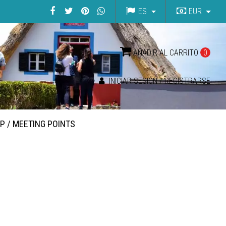
ES
EUR
AÑADIR AL CARRITO
0
INICIAR SESIÓN / REGISTRARSE
UP / MEETING POINTS