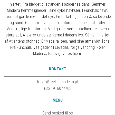
hjertet. Fra bjerget til stranden, i bølgernes dans, Gemmer
Madeira hemmeligheder i sine dybe havhuler. I Funchals favn,
hvor det gamle møder det nye, En fortælling om en ø, så levende
og sand. Gennem Levadas' ro, naturens egen kunst, Føler
Madeira, lige fra starten. Med guider som fakkelbærere, i øens
store spil, Afslører underværkerne i dagens lys. Så her i hjertet
af Atlantens stolthed, Er Madeira, øen, med sine arme vidt åbne.
Fra Funchals lyse gader til Levadas' rolige vandring, Føler
Madeira, for evigt vores hjem.
KONTAKT
travel@feelingmadeira.pt
+351 916077708
MENU
Send besked til os