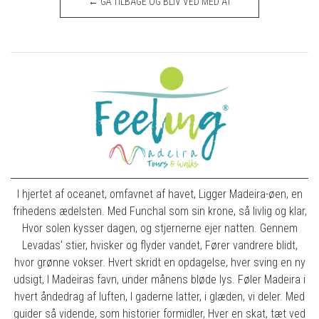
← GÅ TILBAGE OG BLIV VED MED AT
HANDLE
I hjertet af oceanet, omfavnet af havet, Ligger Madeira-øen, en
frihedens ædelsten. Med Funchal som sin krone, så livlig og klar,
Hvor solen kysser dagen, og stjernerne ejer natten. Gennem
Levadas' stier, hvisker og flyder vandet, Fører vandrere blidt,
hvor grønne vokser. Hvert skridt en opdagelse, hver sving en ny
udsigt, I Madeiras favn, under månens bløde lys. Føler Madeira i
hvert åndedrag af luften, I gaderne latter, i glæden, vi deler. Med
guider så vidende, som historier formidler, Hver en skat, tæt ved