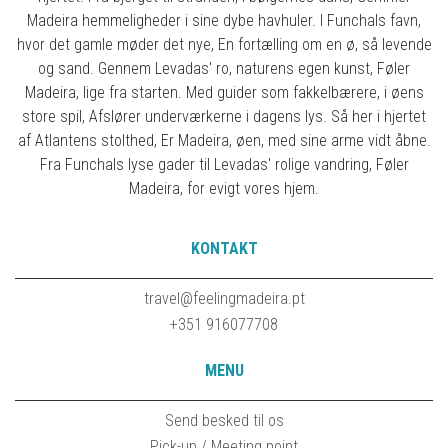
Madeira hemmeligheder i sine dybe havhuler. I Funchals favn,
hvor det gamle møder det nye, En fortælling om en ø, så levende
og sand. Gennem Levadas' ro, naturens egen kunst, Føler
Madeira, lige fra starten. Med guider som fakkelbærere, i øens
store spil, Afslører underværkerne i dagens lys. Så her i hjertet
af Atlantens stolthed, Er Madeira, øen, med sine arme vidt åbne.
Fra Funchals lyse gader til Levadas' rolige vandring, Føler
Madeira, for evigt vores hjem.
KONTAKT
travel@feelingmadeira.pt
+351 916077708
MENU
Send besked til os
Pick-up / Meeting point