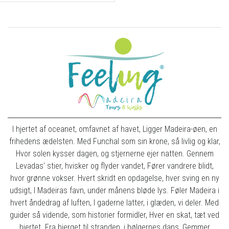
I hjertet af oceanet, omfavnet af havet, Ligger Madeira-øen, en
frihedens ædelsten. Med Funchal som sin krone, så livlig og klar,
Hvor solen kysser dagen, og stjernerne ejer natten. Gennem
Levadas' stier, hvisker og flyder vandet, Fører vandrere blidt,
hvor grønne vokser. Hvert skridt en opdagelse, hver sving en ny
udsigt, I Madeiras favn, under månens bløde lys. Føler Madeira i
hvert åndedrag af luften, I gaderne latter, i glæden, vi deler. Med
guider så vidende, som historier formidler, Hver en skat, tæt ved
hjertet. Fra bjerget til stranden, i bølgernes dans, Gemmer