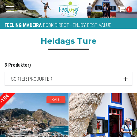
0
FEELING MADEIRA
BOOK DIRECT - ENJOY BEST VALUE
Heldags Ture
3 Produkter)
SORTER PRODUKTER
SALG