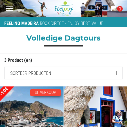
0
FEELING MADEIRA
BOOK DIRECT - ENJOY BEST VALUE
Volledige Dagtours
3 Product (en)
SORTEER PRODUCTEN
UITVERKOOP