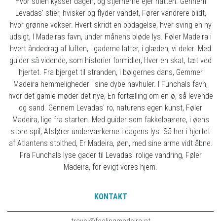
Hvor solen kysser dagen, og stjernerne ejer natten. Gennem
Levadas' stier, hvisker og flyder vandet, Fører vandrere blidt,
hvor grønne vokser. Hvert skridt en opdagelse, hver sving en ny
udsigt, I Madeiras favn, under månens bløde lys. Føler Madeira i
hvert åndedrag af luften, I gaderne latter, i glæden, vi deler. Med
guider så vidende, som historier formidler, Hver en skat, tæt ved
hjertet. Fra bjerget til stranden, i bølgernes dans, Gemmer
Madeira hemmeligheder i sine dybe havhuler. I Funchals favn,
hvor det gamle møder det nye, En fortælling om en ø, så levende
og sand. Gennem Levadas' ro, naturens egen kunst, Føler
Madeira, lige fra starten. Med guider som fakkelbærere, i øens
store spil, Afslører underværkerne i dagens lys. Så her i hjertet
af Atlantens stolthed, Er Madeira, øen, med sine arme vidt åbne.
Fra Funchals lyse gader til Levadas' rolige vandring, Føler
Madeira, for evigt vores hjem.
KONTAKT