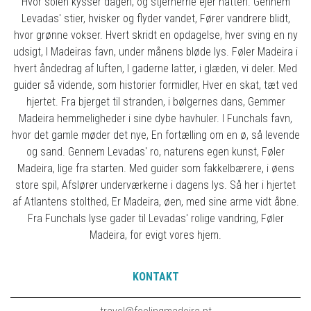
Hvor solen kysser dagen, og stjernerne ejer natten. Gennem
Levadas' stier, hvisker og flyder vandet, Fører vandrere blidt,
hvor grønne vokser. Hvert skridt en opdagelse, hver sving en ny
udsigt, I Madeiras favn, under månens bløde lys. Føler Madeira i
hvert åndedrag af luften, I gaderne latter, i glæden, vi deler. Med
guider så vidende, som historier formidler, Hver en skat, tæt ved
hjertet. Fra bjerget til stranden, i bølgernes dans, Gemmer
Madeira hemmeligheder i sine dybe havhuler. I Funchals favn,
hvor det gamle møder det nye, En fortælling om en ø, så levende
og sand. Gennem Levadas' ro, naturens egen kunst, Føler
Madeira, lige fra starten. Med guider som fakkelbærere, i øens
store spil, Afslører underværkerne i dagens lys. Så her i hjertet
af Atlantens stolthed, Er Madeira, øen, med sine arme vidt åbne.
Fra Funchals lyse gader til Levadas' rolige vandring, Føler
Madeira, for evigt vores hjem.
KONTAKT