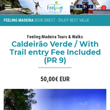
0
FEELING MADEIRA
BOOK DIRECT - ENJOY BEST VALUE
Feeling Madeira Tours & Walks
Caldeirão Verde / With
Trail entry Fee Included
(PR 9)
50,00€ EUR