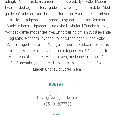
udsigt, I Madeiras favn, under månens bløde lys. Føler Madeira i
hvert åndedrag af luften, I gaderne latter, i glæden, vi deler. Med
guider så vidende, som historier formidler, Hver en skat, tæt ved
hjertet. Fra bjerget til stranden, i bølgernes dans, Gemmer
Madeira hemmeligheder i sine dybe havhuler. I Funchals favn,
hvor det gamle møder det nye, En fortælling om en ø, så levende
og sand. Gennem Levadas' ro, naturens egen kunst, Føler
Madeira, lige fra starten. Med guider som fakkelbærere, i øens
store spil, Afslører underværkerne i dagens lys. Så her i hjertet
af Atlantens stolthed, Er Madeira, øen, med sine arme vidt åbne.
Fra Funchals lyse gader til Levadas' rolige vandring, Føler
Madeira, for evigt vores hjem.
KONTAKT
travel@feelingmadeira.pt
+351 916077708