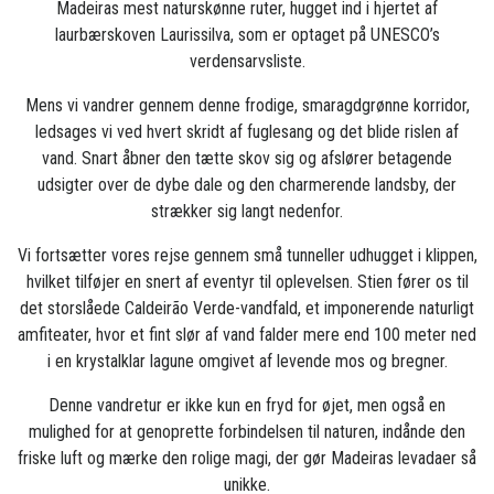
Madeiras mest naturskønne ruter, hugget ind i hjertet af
laurbærskoven Laurissilva, som er optaget på UNESCO’s
verdensarvsliste.
Mens vi vandrer gennem denne frodige, smaragdgrønne korridor,
ledsages vi ved hvert skridt af fuglesang og det blide rislen af
vand. Snart åbner den tætte skov sig og afslører betagende
udsigter over de dybe dale og den charmerende landsby, der
strækker sig langt nedenfor.
Vi fortsætter vores rejse gennem små tunneller udhugget i klippen,
hvilket tilføjer en snert af eventyr til oplevelsen. Stien fører os til
det storslåede Caldeirão Verde-vandfald, et imponerende naturligt
amfiteater, hvor et fint slør af vand falder mere end 100 meter ned
i en krystalklar lagune omgivet af levende mos og bregner.
Denne vandretur er ikke kun en fryd for øjet, men også en
mulighed for at genoprette forbindelsen til naturen, indånde den
friske luft og mærke den rolige magi, der gør Madeiras levadaer så
unikke.