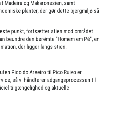
tet Madeira og Makaronesien, samt
ndemiske planter, der gør dette bjergmiljø så
jeste punkt, fortsætter stien mod området
 kan beundre den berømte "Homem em Pé", en
mation, der ligger langs stien.
ruten Pico do Areeiro til Pico Ruivo er
rvice, så vi håndterer adgangsprocessen til
ficiel tilgængelighed og aktuelle