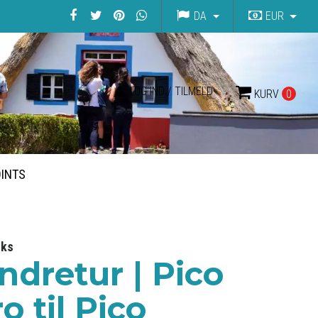
DA
EUR
LOG IND / TILMELD
KURV
0
OINTS
lks
ndretur | Pico
o til Pico