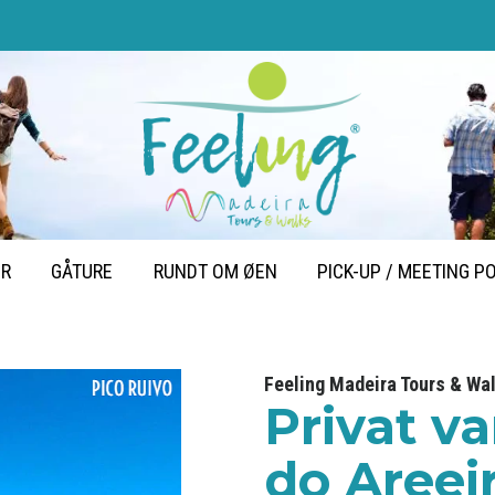
ER
GÅTURE
RUNDT OM ØEN
PICK-UP / MEETING P
Feeling Madeira Tours & Wa
Privat va
do Areeir