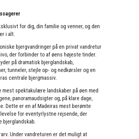
passagerer
sklusivt for dig, din familie og venner, og den
r i alt.
koniske bjergvandringer på en privat vandretur
uivo, der forbinder to af øens højeste tinder.
yder på dramatisk bjerglandskab,
r, tunneler, stejle op- og nedkørsler og en
ras centrale bjergmassiv.
de mest spektakulære landskaber på øen med
rgene, panoramaudsigter og, på klare dage,
e. Dette er en af ​​Madeiras mest berømte
evelse for eventyrlystne rejsende, der
e bjerglandskab.
arv. Under vandreturen er det muligt at