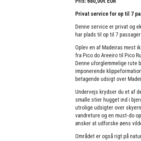
Pris: 680,00€ EUR
Privat service for op til 7 
Denne service er privat og ek
har plads til op til 7 passagere
Oplev en af ​​Madeiras mest i
fra Pico do Areeiro til Pico R
Denne uforglemmelige rute b
imponerende klippeformatione
betagende udsigt over Madei
Undervejs krydser du et af 
smalle stier hugget ind i bje
utrolige udsigter over skyern
vandreture og en must-do opl
ønsker at udforske øens vild
Området er også rigt på natur