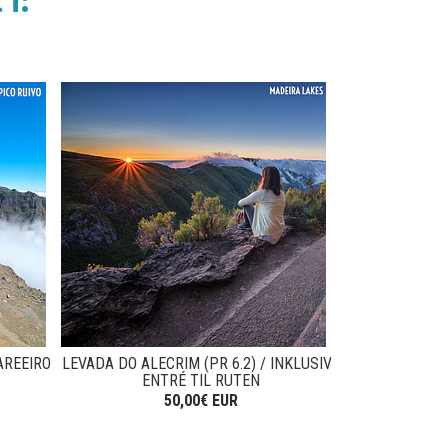
i:
AREEIRO
LEVADA DO ALECRIM (PR 6.2) / INKLUSIVE
CALDEIRÃO VE
ENTRÉ TIL RUTEN
FEE I
50,00€ EUR