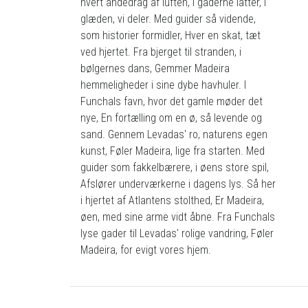
hvert åndedrag af luften, I gaderne latter, i
glæden, vi deler. Med guider så vidende,
som historier formidler, Hver en skat, tæt
ved hjertet. Fra bjerget til stranden, i
bølgernes dans, Gemmer Madeira
hemmeligheder i sine dybe havhuler. I
Funchals favn, hvor det gamle møder det
nye, En fortælling om en ø, så levende og
sand. Gennem Levadas' ro, naturens egen
kunst, Føler Madeira, lige fra starten. Med
guider som fakkelbærere, i øens store spil,
Afslører underværkerne i dagens lys. Så her
i hjertet af Atlantens stolthed, Er Madeira,
øen, med sine arme vidt åbne. Fra Funchals
lyse gader til Levadas' rolige vandring, Føler
Madeira, for evigt vores hjem.