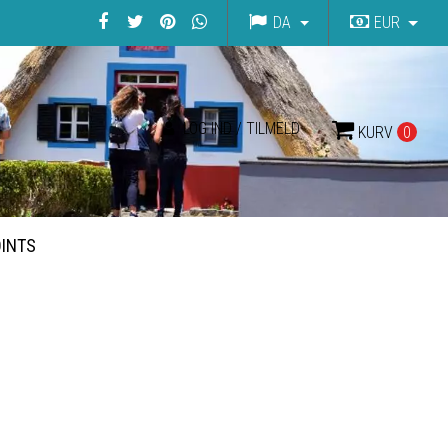
DA
EUR
LOG IND / TILMELD
KURV
0
OINTS