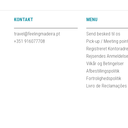
KONTAKT
MENU
travel@feelingmadeira.pt
Send besked til os
+351 916077708
Pick-up / Meeting poin
Registreret Kontoradr
Rejsendes Anmeldelse
Vilkår og Betingelser
Afbestillingspolitik
Fortrolighedspolitik
Livro de Reclamações