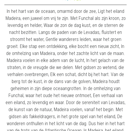
In het hart van de oceaan, omarmd door de zee, Ligt het eiland
Madeira, een juweel om vrij te zijn. Met Funchal als zijn kroon, zo
levendig en helder, Waar de zon de dag kust, en de sterren de
nacht bezitten. Langs de paden van de Levadas, fluistert en
stroomt het water, Gentle wanderers leiden, waar het groen
groeit. Elke stap een ontdekking, elke bocht een nieuw zicht, In
de omhelzing van Madeira, onder het zachte licht van de maan.
Madeira voelen in elke adem van de lucht, In het gelach van de
straten, in de vreugde die we delen. Met gidsen zo wetend, die
verhalen overbrengen, Elk een schat, dicht bij het hart. Van de
berg tot de kust, in de dans van de golven, Madeira houdt
geheimen in zijn diepe oceaangrotten. In de omhelzing van
Funchal, waar het oude het nieuwe ontmoet, Een verhaal van
een eiland, zo levendig en waar. Door de sereniteit van Levadas,
de kunst van de natuur, Madeira voelen, vanaf het begin. Met
gidsen als fakkeldragers, in het grote spel van het eiland, De
wonderen onthullen in het licht van de dag. Dus hier in het hart
van de trots van de Atlantische Oceaan, Is Madeira, het eiland,