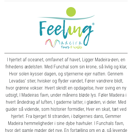
I hjertet af oceanet, omfavnet af havet, Ligger Madeira-øen, en
frihedens ædelsten. Med Funchal som sin krone, så livlig og klar,
Hvor solen kysser dagen, og stjernerne ejer natten. Gennem
Levadas' stier, hvisker og flyder vandet, Fører vandrere blidt,
hvor grønne vokser. Hvert skridt en opdagelse, hver sving en ny
udsigt, I Madeiras favn, under månens bløde lys. Føler Madeira i
hvert åndedrag af luften, I gaderne latter, i glæden, vi deler. Med
guider så vidende, som historier formidler, Hver en skat, tæt ved
hjertet. Fra bjerget til stranden, i bølgernes dans, Gemmer
Madeira hemmeligheder i sine dybe havhuler. I Funchals favn,
hvor det gamle møder det nye, En fortælling om en ø, så levende