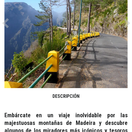
Previous
Ne
DESCRIPCIÓN
Embárcate en un viaje inolvidable por las
majestuosas montañas de Madeira y descubre
algunos de los miradores más icónicos y tesoros