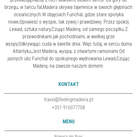
brzegu, w tańcu fal,Madera skrywa tajemnice w swoich głębinach
oceanicznych.W objęciach Funchal, gdzie stare spotyka
nowe,Opowieść o wyspie, tak żywej i prawdziwej. Przez spokój
Lewad, sztuka natury,Czując Maderę, od samego początku.Z
przewodnikami jak pochodniami, w wielkiej grze
wyspy,Odkrywając cuda w świetle dnia. Więc tutaj, w sercu duma
Atlantyku,Jest Madera, wyspa, z otwartymi ramionami.Od
jasnych ulic Funchal do spokojnego wędrowania Lewad,Czując
Maderę, na zawsze naszym domem.
KONTAKT
travel@feelingmadeira.pt
+351 916077708
MENU
Napisz do Nas