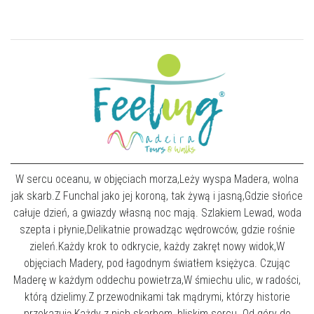
W sercu oceanu, w objęciach morza,Leży wyspa Madera, wolna
jak skarb.Z Funchal jako jej koroną, tak żywą i jasną,Gdzie słońce
całuje dzień, a gwiazdy własną noc mają. Szlakiem Lewad, woda
szepta i płynie,Delikatnie prowadząc wędrowców, gdzie rośnie
zieleń.Każdy krok to odkrycie, każdy zakręt nowy widok,W
objęciach Madery, pod łagodnym światłem księżyca. Czując
Maderę w każdym oddechu powietrza,W śmiechu ulic, w radości,
którą dzielimy.Z przewodnikami tak mądrymi, którzy historie
przekazują,Każdy z nich skarbem, bliskim sercu. Od góry do