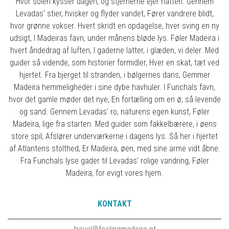
Hvor solen kysser dagen, og stjernerne ejer natten. Gennem
Levadas' stier, hvisker og flyder vandet, Fører vandrere blidt,
hvor grønne vokser. Hvert skridt en opdagelse, hver sving en ny
udsigt, I Madeiras favn, under månens bløde lys. Føler Madeira i
hvert åndedrag af luften, I gaderne latter, i glæden, vi deler. Med
guider så vidende, som historier formidler, Hver en skat, tæt ved
hjertet. Fra bjerget til stranden, i bølgernes dans, Gemmer
Madeira hemmeligheder i sine dybe havhuler. I Funchals favn,
hvor det gamle møder det nye, En fortælling om en ø, så levende
og sand. Gennem Levadas' ro, naturens egen kunst, Føler
Madeira, lige fra starten. Med guider som fakkelbærere, i øens
store spil, Afslører underværkerne i dagens lys. Så her i hjertet
af Atlantens stolthed, Er Madeira, øen, med sine arme vidt åbne.
Fra Funchals lyse gader til Levadas' rolige vandring, Føler
Madeira, for evigt vores hjem.
KONTAKT