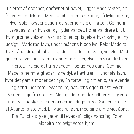
I hjertet af oceanet, omfavnet af havet, Ligger Madeira-øen, en
frihedens ædelsten. Med Funchal som sin krone, så livlig og klar,
Hvor solen kysser dagen, og stjernerne ejer natten. Gennem
Levadas' stier, hvisker og flyder vandet, Fører vandrere blidt,
hvor grønne vokser. Hvert skridt en opdagelse, hver sving en ny
udsigt, I Madeiras favn, under månens bløde lys. Føler Madeira i
hvert åndedrag af luften, I gaderne latter, i glæden, vi deler. Med
guider så vidende, som historier formidler, Hver en skat, tæt ved
hjertet. Fra bjerget til stranden, i bølgernes dans, Gemmer
Madeira hemmeligheder i sine dybe havhuler. I Funchals favn,
hvor det gamle møder det nye, En fortælling om en ø, så levende
og sand. Gennem Levadas' ro, naturens egen kunst, Føler
Madeira, lige fra starten. Med guider som fakkelbærere, i øens
store spil, Afslører underværkerne i dagens lys. Så her i hjertet
af Atlantens stolthed, Er Madeira, øen, med sine arme vidt åbne.
Fra Funchals lyse gader til Levadas' rolige vandring, Føler
Madeira, for evigt vores hjem.