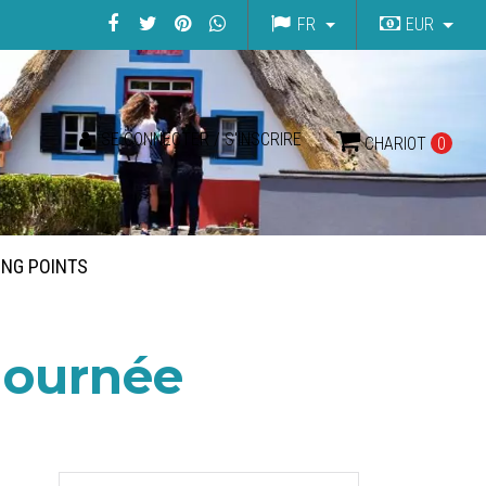
FR
EUR
SE CONNECTER / S'INSCRIRE
CHARIOT
0
ING POINTS
Journée