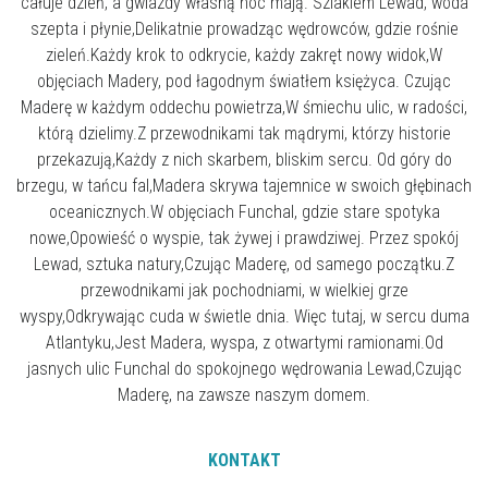
całuje dzień, a gwiazdy własną noc mają. Szlakiem Lewad, woda
szepta i płynie,Delikatnie prowadząc wędrowców, gdzie rośnie
zieleń.Każdy krok to odkrycie, każdy zakręt nowy widok,W
objęciach Madery, pod łagodnym światłem księżyca. Czując
Maderę w każdym oddechu powietrza,W śmiechu ulic, w radości,
którą dzielimy.Z przewodnikami tak mądrymi, którzy historie
przekazują,Każdy z nich skarbem, bliskim sercu. Od góry do
brzegu, w tańcu fal,Madera skrywa tajemnice w swoich głębinach
oceanicznych.W objęciach Funchal, gdzie stare spotyka
nowe,Opowieść o wyspie, tak żywej i prawdziwej. Przez spokój
Lewad, sztuka natury,Czując Maderę, od samego początku.Z
przewodnikami jak pochodniami, w wielkiej grze
wyspy,Odkrywając cuda w świetle dnia. Więc tutaj, w sercu duma
Atlantyku,Jest Madera, wyspa, z otwartymi ramionami.Od
jasnych ulic Funchal do spokojnego wędrowania Lewad,Czując
Maderę, na zawsze naszym domem.
KONTAKT