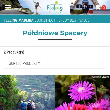
0
FEELING MADEIRA
BOOK DIRECT - ENJOY BEST VALUE
Półdniowe Spacery
2 Produkt(y)
SORTUJ PRODUKTY