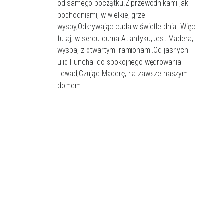
od samego początku.Z przewodnikami jak
pochodniami, w wielkiej grze
wyspy,Odkrywając cuda w świetle dnia. Więc
tutaj, w sercu duma Atlantyku,Jest Madera,
wyspa, z otwartymi ramionami.Od jasnych
ulic Funchal do spokojnego wędrowania
Lewad,Czując Maderę, na zawsze naszym
domem.