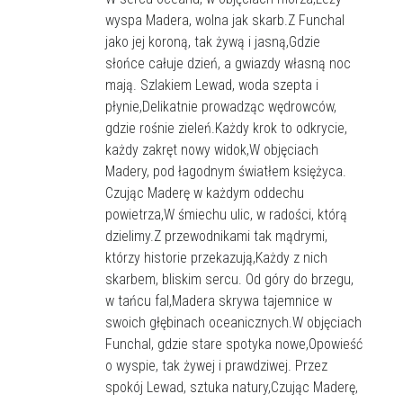
wyspa Madera, wolna jak skarb.Z Funchal
jako jej koroną, tak żywą i jasną,Gdzie
słońce całuje dzień, a gwiazdy własną noc
mają. Szlakiem Lewad, woda szepta i
płynie,Delikatnie prowadząc wędrowców,
gdzie rośnie zieleń.Każdy krok to odkrycie,
każdy zakręt nowy widok,W objęciach
Madery, pod łagodnym światłem księżyca.
Czując Maderę w każdym oddechu
powietrza,W śmiechu ulic, w radości, którą
dzielimy.Z przewodnikami tak mądrymi,
którzy historie przekazują,Każdy z nich
skarbem, bliskim sercu. Od góry do brzegu,
w tańcu fal,Madera skrywa tajemnice w
swoich głębinach oceanicznych.W objęciach
Funchal, gdzie stare spotyka nowe,Opowieść
o wyspie, tak żywej i prawdziwej. Przez
spokój Lewad, sztuka natury,Czując Maderę,