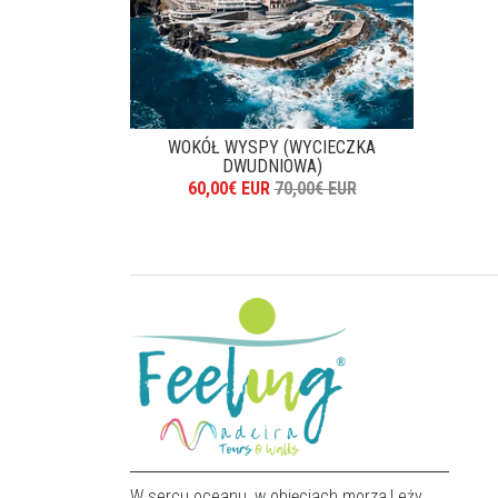
WOKÓŁ WYSPY (WYCIECZKA
DWUDNIOWA)
60,00€ EUR
70,00€ EUR
W sercu oceanu, w objęciach morza,Leży