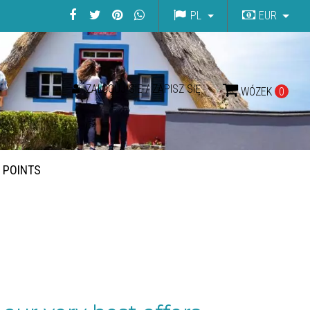
PL
EUR
ZALOGUJ SIE / ZAPISZ SIĘ
WÓZEK
0
G POINTS