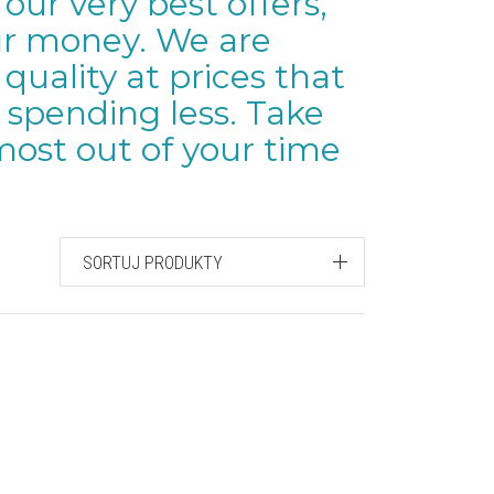
 our very best offers,
our money. We are
uality at prices that
 spending less. Take
ost out of your time
SORTUJ PRODUKTY