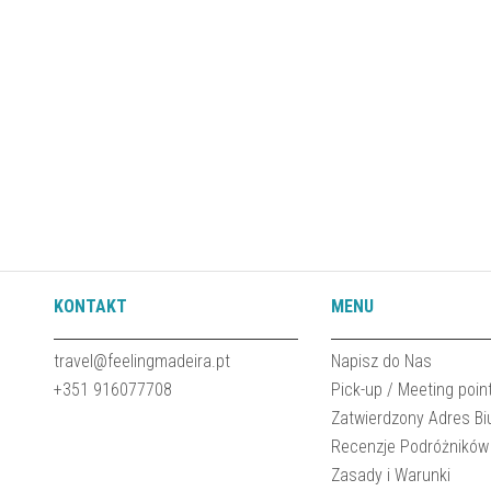
KONTAKT
MENU
travel@feelingmadeira.pt
Napisz do Nas
+351 916077708
Pick-up / Meeting poin
Zatwierdzony Adres Bi
Recenzje Podróżników
Zasady i Warunki