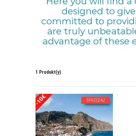
Here you will find a 
designed to give
committed to providi
are truly unbeatabl
advantage of these 
1 Produkt(y)
SPRZEDAŻ