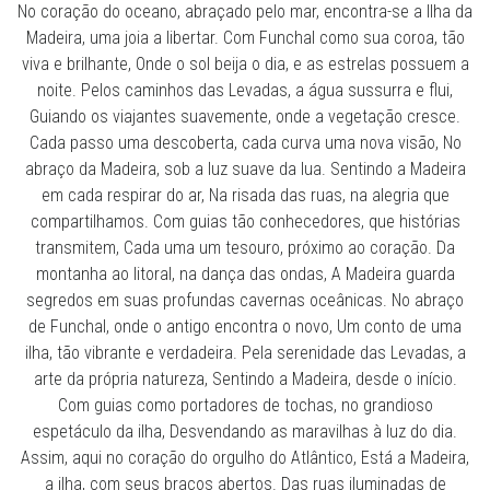
No coração do oceano, abraçado pelo mar, encontra-se a Ilha da
Madeira, uma joia a libertar. Com Funchal como sua coroa, tão
viva e brilhante, Onde o sol beija o dia, e as estrelas possuem a
noite. Pelos caminhos das Levadas, a água sussurra e flui,
Guiando os viajantes suavemente, onde a vegetação cresce.
Cada passo uma descoberta, cada curva uma nova visão, No
abraço da Madeira, sob a luz suave da lua. Sentindo a Madeira
em cada respirar do ar, Na risada das ruas, na alegria que
compartilhamos. Com guias tão conhecedores, que histórias
transmitem, Cada uma um tesouro, próximo ao coração. Da
montanha ao litoral, na dança das ondas, A Madeira guarda
segredos em suas profundas cavernas oceânicas. No abraço
de Funchal, onde o antigo encontra o novo, Um conto de uma
ilha, tão vibrante e verdadeira. Pela serenidade das Levadas, a
arte da própria natureza, Sentindo a Madeira, desde o início.
Com guias como portadores de tochas, no grandioso
espetáculo da ilha, Desvendando as maravilhas à luz do dia.
Assim, aqui no coração do orgulho do Atlântico, Está a Madeira,
a ilha, com seus braços abertos. Das ruas iluminadas de