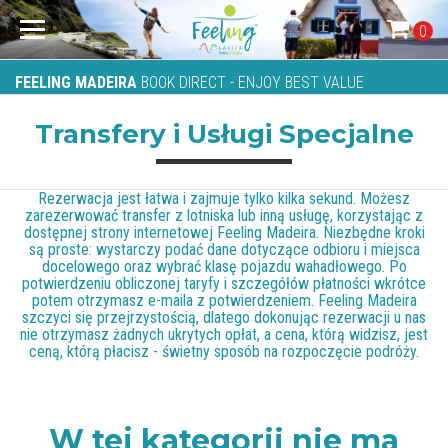
0
FEELING MADEIRA
BOOK DIRECT - ENJOY BEST VALUE
Transfery i Usługi Specjalne
Rezerwacja jest łatwa i zajmuje tylko kilka sekund. Możesz
zarezerwować transfer z lotniska lub inną usługę, korzystając z
dostępnej strony internetowej Feeling Madeira. Niezbędne kroki
są proste: wystarczy podać dane dotyczące odbioru i miejsca
docelowego oraz wybrać klasę pojazdu wahadłowego. Po
potwierdzeniu obliczonej taryfy i szczegółów płatności wkrótce
potem otrzymasz e-maila z potwierdzeniem. Feeling Madeira
szczyci się przejrzystością, dlatego dokonując rezerwacji u nas
nie otrzymasz żadnych ukrytych opłat, a cena, którą widzisz, jest
ceną, którą płacisz - świetny sposób na rozpoczęcie podróży.
W tej kategorii nie ma