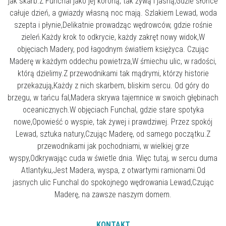
jak skarb.Z Funchal jako jej koroną, tak żywą i jasną,Gdzie słońce
całuje dzień, a gwiazdy własną noc mają. Szlakiem Lewad, woda
szepta i płynie,Delikatnie prowadząc wędrowców, gdzie rośnie
zieleń.Każdy krok to odkrycie, każdy zakręt nowy widok,W
objęciach Madery, pod łagodnym światłem księżyca. Czując
Maderę w każdym oddechu powietrza,W śmiechu ulic, w radości,
którą dzielimy.Z przewodnikami tak mądrymi, którzy historie
przekazują,Każdy z nich skarbem, bliskim sercu. Od góry do
brzegu, w tańcu fal,Madera skrywa tajemnice w swoich głębinach
oceanicznych.W objęciach Funchal, gdzie stare spotyka
nowe,Opowieść o wyspie, tak żywej i prawdziwej. Przez spokój
Lewad, sztuka natury,Czując Maderę, od samego początku.Z
przewodnikami jak pochodniami, w wielkiej grze
wyspy,Odkrywając cuda w świetle dnia. Więc tutaj, w sercu duma
Atlantyku,Jest Madera, wyspa, z otwartymi ramionami.Od
jasnych ulic Funchal do spokojnego wędrowania Lewad,Czując
Maderę, na zawsze naszym domem.
KONTAKT