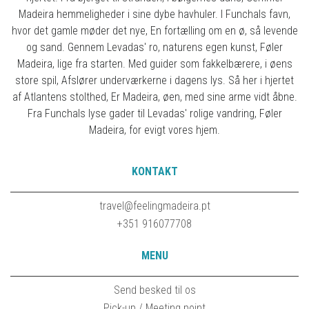
Madeira hemmeligheder i sine dybe havhuler. I Funchals favn,
hvor det gamle møder det nye, En fortælling om en ø, så levende
og sand. Gennem Levadas' ro, naturens egen kunst, Føler
Madeira, lige fra starten. Med guider som fakkelbærere, i øens
store spil, Afslører underværkerne i dagens lys. Så her i hjertet
af Atlantens stolthed, Er Madeira, øen, med sine arme vidt åbne.
Fra Funchals lyse gader til Levadas' rolige vandring, Føler
Madeira, for evigt vores hjem.
KONTAKT
travel@feelingmadeira.pt
+351 916077708
MENU
Send besked til os
Pick-up / Meeting point