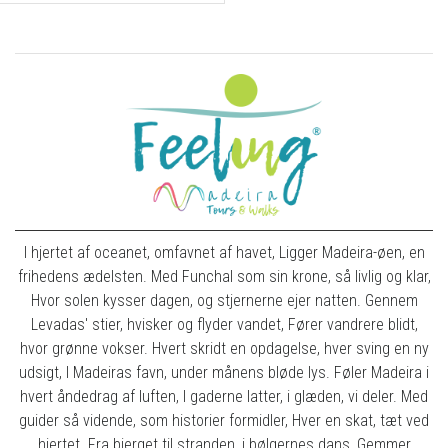
I hjertet af oceanet, omfavnet af havet, Ligger Madeira-øen, en
frihedens ædelsten. Med Funchal som sin krone, så livlig og klar,
Hvor solen kysser dagen, og stjernerne ejer natten. Gennem
Levadas' stier, hvisker og flyder vandet, Fører vandrere blidt,
hvor grønne vokser. Hvert skridt en opdagelse, hver sving en ny
udsigt, I Madeiras favn, under månens bløde lys. Føler Madeira i
hvert åndedrag af luften, I gaderne latter, i glæden, vi deler. Med
guider så vidende, som historier formidler, Hver en skat, tæt ved
hjertet. Fra bjerget til stranden, i bølgernes dans, Gemmer