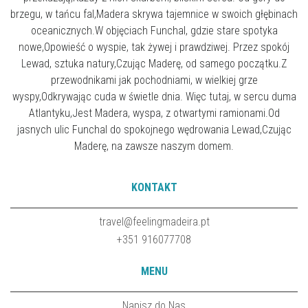
brzegu, w tańcu fal,Madera skrywa tajemnice w swoich głębinach
oceanicznych.W objęciach Funchal, gdzie stare spotyka
nowe,Opowieść o wyspie, tak żywej i prawdziwej. Przez spokój
Lewad, sztuka natury,Czując Maderę, od samego początku.Z
przewodnikami jak pochodniami, w wielkiej grze
wyspy,Odkrywając cuda w świetle dnia. Więc tutaj, w sercu duma
Atlantyku,Jest Madera, wyspa, z otwartymi ramionami.Od
jasnych ulic Funchal do spokojnego wędrowania Lewad,Czując
Maderę, na zawsze naszym domem.
KONTAKT
travel@feelingmadeira.pt
+351 916077708
MENU
Napisz do Nas