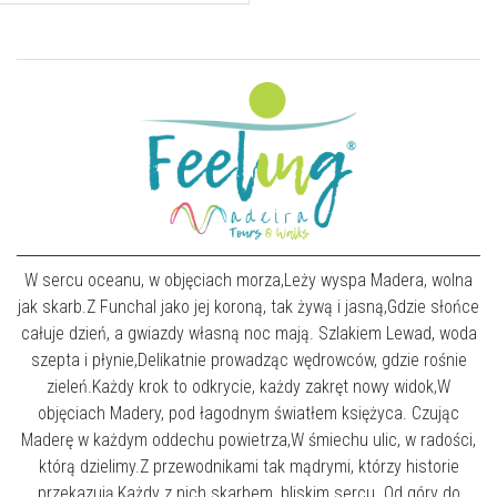
W sercu oceanu, w objęciach morza,Leży wyspa Madera, wolna
jak skarb.Z Funchal jako jej koroną, tak żywą i jasną,Gdzie słońce
całuje dzień, a gwiazdy własną noc mają. Szlakiem Lewad, woda
szepta i płynie,Delikatnie prowadząc wędrowców, gdzie rośnie
zieleń.Każdy krok to odkrycie, każdy zakręt nowy widok,W
objęciach Madery, pod łagodnym światłem księżyca. Czując
Maderę w każdym oddechu powietrza,W śmiechu ulic, w radości,
którą dzielimy.Z przewodnikami tak mądrymi, którzy historie
przekazują,Każdy z nich skarbem, bliskim sercu. Od góry do