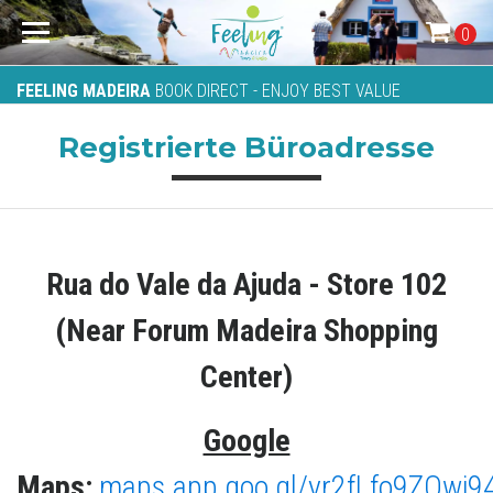
0
FEELING MADEIRA
BOOK DIRECT - ENJOY BEST VALUE
Registrierte Büroadresse
Rua do Vale da Ajuda - Store 102
(Near Forum Madeira Shopping
Center)
Google
Maps:
maps.app.goo.gl/yr2fLfo9ZQwi9