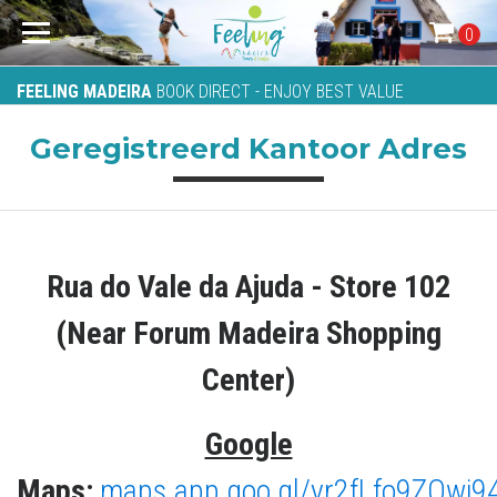
0
FEELING MADEIRA
BOOK DIRECT - ENJOY BEST VALUE
Geregistreerd Kantoor Adres
Rua do Vale da Ajuda - Store 102
(Near Forum Madeira Shopping
Center)
Google
Maps:
maps.app.goo.gl/yr2fLfo9ZQwi9