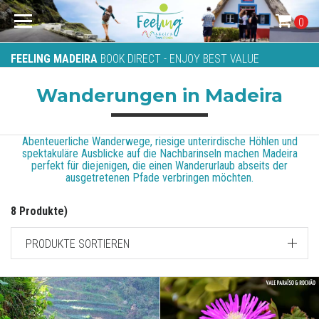
0
FEELING MADEIRA
BOOK DIRECT - ENJOY BEST VALUE
Wanderungen in Madeira
Abenteuerliche Wanderwege, riesige unterirdische Höhlen und
spektakuläre Ausblicke auf die Nachbarinseln machen Madeira
perfekt für diejenigen, die einen Wanderurlaub abseits der
ausgetretenen Pfade verbringen möchten.
8 Produkte)
PRODUKTE SORTIEREN