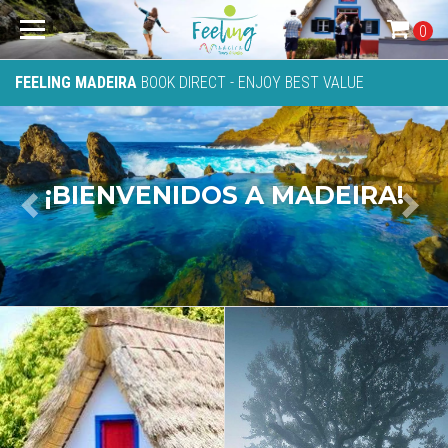
0
FEELING MADEIRA
BOOK DIRECT - ENJOY BEST VALUE
BEM-VINDO À MADEIRA
Previous
Next