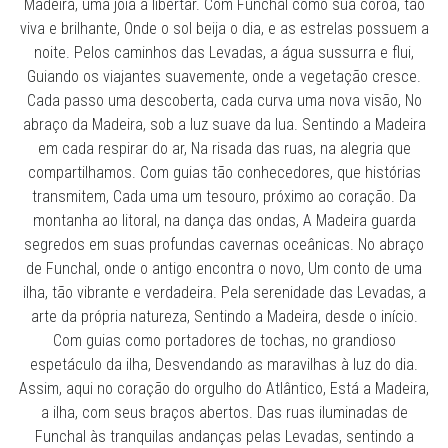
Madeira, uma joia a libertar. Com Funchal como sua coroa, tão
viva e brilhante, Onde o sol beija o dia, e as estrelas possuem a
noite. Pelos caminhos das Levadas, a água sussurra e flui,
Guiando os viajantes suavemente, onde a vegetação cresce.
Cada passo uma descoberta, cada curva uma nova visão, No
abraço da Madeira, sob a luz suave da lua. Sentindo a Madeira
em cada respirar do ar, Na risada das ruas, na alegria que
compartilhamos. Com guias tão conhecedores, que histórias
transmitem, Cada uma um tesouro, próximo ao coração. Da
montanha ao litoral, na dança das ondas, A Madeira guarda
segredos em suas profundas cavernas oceânicas. No abraço
de Funchal, onde o antigo encontra o novo, Um conto de uma
ilha, tão vibrante e verdadeira. Pela serenidade das Levadas, a
arte da própria natureza, Sentindo a Madeira, desde o início.
Com guias como portadores de tochas, no grandioso
espetáculo da ilha, Desvendando as maravilhas à luz do dia.
Assim, aqui no coração do orgulho do Atlântico, Está a Madeira,
a ilha, com seus braços abertos. Das ruas iluminadas de
Funchal às tranquilas andanças pelas Levadas, sentindo a