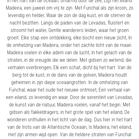
In het hart van de oceaan, omarmd door de zee, Ligt het eiland
Madeira, een juweel om vrij te zijn. Met Funchal als zijn kroon, zo
levendig en helder, Waar de zon de dag kust, en de sterren de
nacht bezitten. Langs de paden van de Levadas, fluistert en
stroomt het water, Gentle wanderers leiden, waar het groen
groeit. Elke stap een ontdekking, elke bocht een nieuw zicht, In
de omhelzing van Madeira, onder het zachte licht van de maan.
Madeira voelen in elke adem van de lucht, In het gelach van de
straten, in de vreugde die we delen. Met gidsen zo wetend, die
verhalen overbrengen, Elk een schat, dicht bij het hart. Van de
berg tot de kust, in de dans van de golven, Madeira houdt
geheimen in zijn diepe oceaangrotten. In de omhelzing van
Funchal, waar het oude het nieuwe ontmoet, Een verhaal van
een eiland, zo levendig en waar. Door de sereniteit van Levadas,
de kunst van de natuur, Madeira voelen, vanaf het begin. Met
gidsen als fakkeldragers, in het grote spel van het eiland, De
wonderen onthullen in het licht van de dag. Dus hier in het hart
van de trots van de Atlantische Oceaan, Is Madeira, het eiland,
met zijn armen wijd open. Van de heldere straten van Funchal