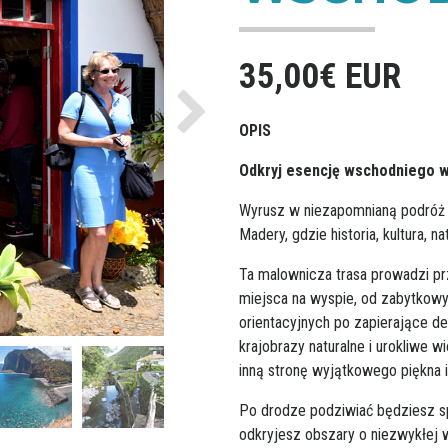
35,00€ EUR
Next
OPIS
Odkryj esencję wschodniego 
Wyrusz w niezapomnianą podróż
Madery, gdzie historia, kultura, na
Ta malownicza trasa prowadzi pr
miejsca na wyspie, od zabytkow
orientacyjnych po zapierające d
krajobrazy naturalne i urokliwe 
inną stronę wyjątkowego piękna 
Po drodze podziwiać będziesz sp
odkryjesz obszary o niezwykłej 