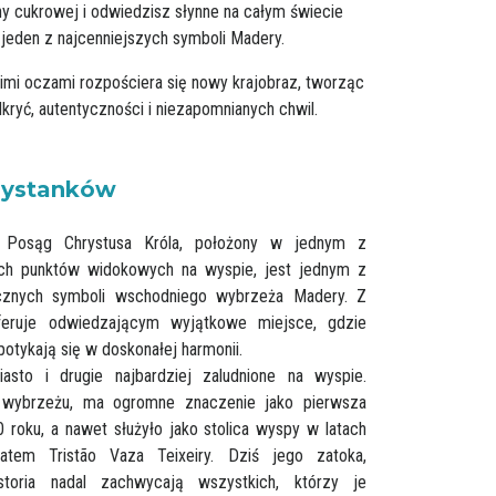
ny cukrowej i odwiedzisz słynne na całym świecie
 jeden z najcenniejszych symboli Madery.
mi oczami rozpościera się nowy krajobraz, tworząc
ryć, autentyczności i niezapomnianych chwil.
rzystanków
 Posąg Chrystusa Króla, położony w jednym z
ych punktów widokowych na wyspie, jest jednym z
tycznych symboli wschodniego wybrzeża Madery. Z
oferuje odwiedzającym wyjątkowe miejsce, gdzie
 spotykają się w doskonałej harmonii.
iasto i drugie najbardziej zaludnione na wyspie.
wybrzeżu, ma ogromne znaczenie jako pierwsza
roku, a nawet służyło jako stolica wyspy w latach
atem Tristão Vaza Teixeiry. Dziś jego zatoka,
toria nadal zachwycają wszystkich, którzy je