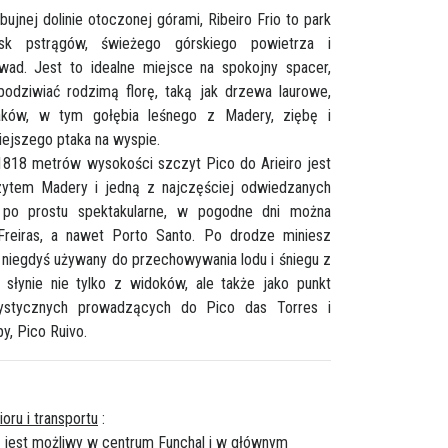
bujnej dolinie otoczonej górami, Ribeiro Frio to park
isk pstrągów, świeżego górskiego powietrza i
wad. Jest to idealne miejsce na spokojny spacer,
odziwiać rodzimą florę, taką jak drzewa laurowe,
taków, w tym gołębia leśnego z Madery, ziębę i
iejszego ptaka na wyspie.
1818 metrów wysokości szczyt Pico do Arieiro jest
ytem Madery i jedną z najczęściej odwiedzanych
ą po prostu spektakularne, w pogodne dni można
Freiras, a nawet Porto Santo. Po drodze miniesz
niegdyś używany do przechowywania lodu i śniegu z
 słynie nie tylko z widoków, ale także jako punkt
ystycznych prowadzących do Pico das Torres i
, Pico Ruivo.
oru i transportu
:
r jest możliwy w centrum Funchal i w głównym