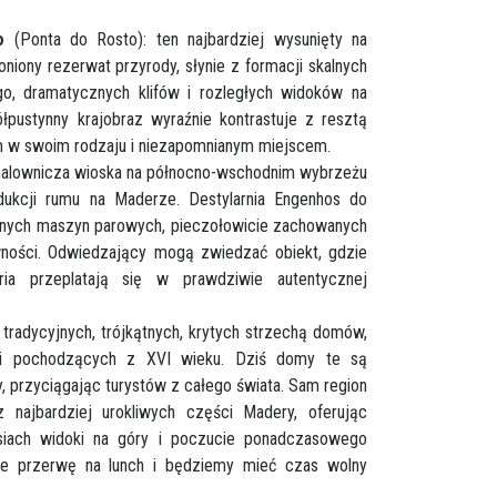
o
(Ponta do Rosto): ten najbardziej wysunięty na
niony rezerwat przyrody, słynie z formacji skalnych
go, dramatycznych klifów i rozległych widoków na
łpustynny krajobraz wyraźnie kontrastuje z resztą
m w swoim rodzaju i niezapomnianym miejscem.
 malownicza wioska na północno-wschodnim wybrzeżu
odukcji rumu na Maderze. Destylarnia Engenhos do
alnych maszyn parowych, pieczołowicie zachowanych
ności. Odwiedzający mogą zwiedzać obiekt, gdzie
oria przeplatają się w prawdziwie autentycznej
z tradycyjnych, trójkątnych, krytych strzechą domów,
 i pochodzących z XVI wieku. Dziś domy te są
ry, przyciągając turystów z całego świata. Sam region
 najbardziej urokliwych części Madery, oferując
siach widoki na góry i poczucie ponadczasowego
bie przerwę na lunch i będziemy mieć czas wolny