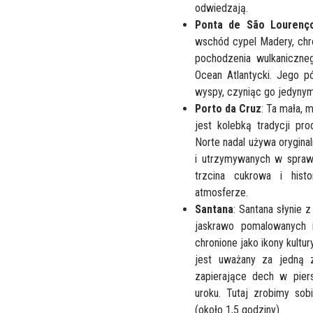
odwiedzają.
Ponta de São Lourenç
wschód cypel Madery, chro
pochodzenia wulkaniczne
Ocean Atlantycki. Jego pó
wyspy, czyniąc go jedyny
Porto da Cruz
: Ta mała,
jest kolebką tradycji pr
Norte nadal używa orygin
i utrzymywanych w spraw
trzcina cukrowa i hist
atmosferze.
Santana
: Santana słynie 
jaskrawo pomalowanych
chronione jako ikony kultu
jest uważany za jedną z
zapierające dech w pier
uroku. Tutaj zrobimy so
(około 1,5 godziny).