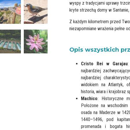
wyspy z tradycjami uprawy trzci
kryte strzechą domy w Santanie,
Z każdym kilometrem przed Twoi
niezapomniane wrażenia pełne odk
Opis wszystkich p
Cristo Rei w Garajau
:
najbardziej zachwycając
najbardziej charakterys
widokiem na Atlantyk, 
historia, wiara i krajobraz
Machico
: Historyczne m
Położone na wschodnim 
osada na Maderze w 1420 
1440–1496, pod kapitan
promenada i bogata his