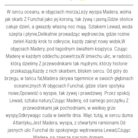
W sercu oceanu, w objęciach morza,Leży wyspa Madera, wolna
jak skarb.Z Funchal jako jej koroną, tak żywą i jasną,Gdzie słońce
całuje dzień, a gwiazdy własną noc mają. Szlakiem Lewad, woda
szepta i płynie,Delikatnie prowadząc wędrowców, gdzie rośnie
zieleń.Każdy krok to odkrycie, każdy zakręt nowy widok,W
objęciach Madery, pod łagodnym światłem księżyca. Czując
Maderę w każdym oddechu powietrza,W śmiechu ulic, w radości,
którą dzielimy.Z przewodnikami tak mądrymi, którzy historie
przekazują,Każdy z nich skarbem, bliskim sercu. Od góry do
brzegu, w tańcu fal,Madera skrywa tajemnice w swoich głębinach
oceanicznych.W objęciach Funchal, gdzie stare spotyka
nowe,Opowieść o wyspie, tak żywej i prawdziwej. Przez spokój
Lewad, sztuka natury,Czując Maderę, od samego początku.Z
przewodnikami jak pochodniami, w wielkiej grze
wyspy,Odkrywając cuda w świetle dnia. Więc tutaj, w sercu duma
Atlantyku,Jest Madera, wyspa, z otwartymi ramionami.Od
jasnych ulic Funchal do spokojnego wędrowania Lewad,Czując
Maderę, na zawsze naszym domem.