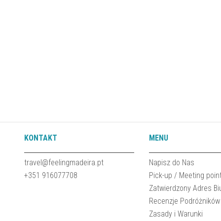
KONTAKT
MENU
travel@feelingmadeira.pt
Napisz do Nas
+351 916077708
Pick-up / Meeting poin
Zatwierdzony Adres Bi
Recenzje Podróżników
Zasady i Warunki