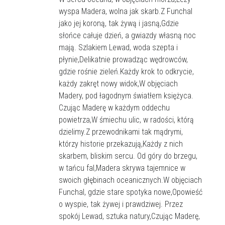
wyspa Madera, wolna jak skarb.Z Funchal
jako jej koroną, tak żywą i jasną,Gdzie
słońce całuje dzień, a gwiazdy własną noc
mają. Szlakiem Lewad, woda szepta i
płynie,Delikatnie prowadząc wędrowców,
gdzie rośnie zieleń.Każdy krok to odkrycie,
każdy zakręt nowy widok,W objęciach
Madery, pod łagodnym światłem księżyca.
Czując Maderę w każdym oddechu
powietrza,W śmiechu ulic, w radości, którą
dzielimy.Z przewodnikami tak mądrymi,
którzy historie przekazują,Każdy z nich
skarbem, bliskim sercu. Od góry do brzegu,
w tańcu fal,Madera skrywa tajemnice w
swoich głębinach oceanicznych.W objęciach
Funchal, gdzie stare spotyka nowe,Opowieść
o wyspie, tak żywej i prawdziwej. Przez
spokój Lewad, sztuka natury,Czując Maderę,