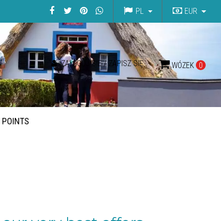
PL
EUR
ZALOGUJ SIE / ZAPISZ SIĘ
WÓZEK
0
G POINTS