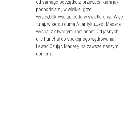
od samego początku.Z przewodnikami jak
pochodniami, w wielkiej grze
wyspy,Odkrywając cuda w świetle dnia. Więc
tutaj, w sercu duma Atlantyku,Jest Madera,
wyspa, z otwartymi ramionami.Od jasnych
ulic Funchal do spokojnego wędrowania
Lewad,Czując Maderę, na zawsze naszym
domem.