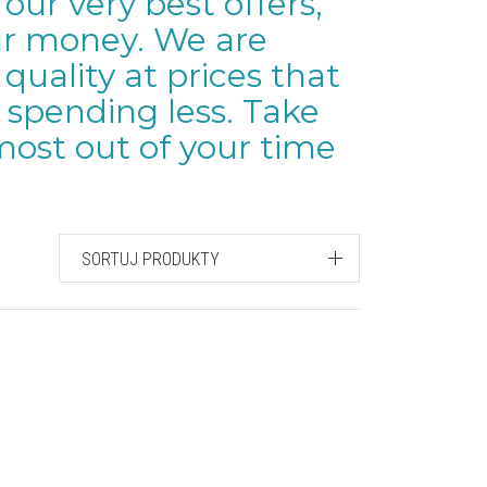
 our very best offers,
our money. We are
uality at prices that
 spending less. Take
ost out of your time
SORTUJ PRODUKTY