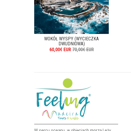
WOKÓŁ WYSPY (WYCIECZKA
DWUDNIOWA)
60,00€ EUR
70,00€ EUR
W sercu oceanu, w objęciach morza,Leży