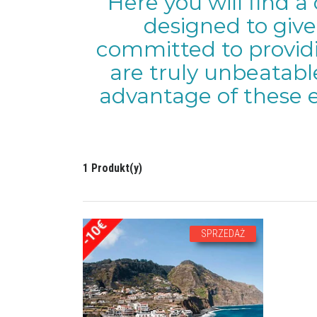
Here you will find a 
designed to give
committed to providi
are truly unbeatabl
advantage of these 
1 Produkt(y)
SPRZEDAŻ