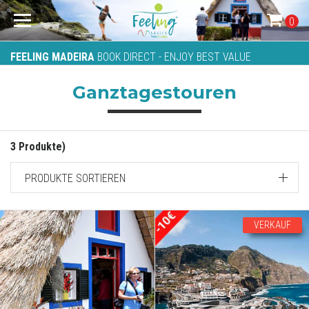
0
FEELING MADEIRA
BOOK DIRECT - ENJOY BEST VALUE
Ganztagestouren
3 Produkte)
PRODUKTE SORTIEREN
VERKAUF