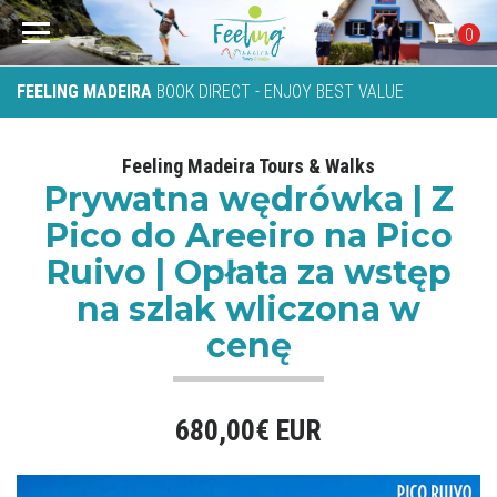
0
FEELING MADEIRA
BOOK DIRECT - ENJOY BEST VALUE
Feeling Madeira Tours & Walks
Prywatna wędrówka | Z
Pico do Areeiro na Pico
Ruivo | Opłata za wstęp
na szlak wliczona w
cenę
680,00€ EUR