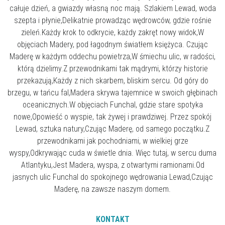
całuje dzień, a gwiazdy własną noc mają. Szlakiem Lewad, woda
szepta i płynie,Delikatnie prowadząc wędrowców, gdzie rośnie
zieleń.Każdy krok to odkrycie, każdy zakręt nowy widok,W
objęciach Madery, pod łagodnym światłem księżyca. Czując
Maderę w każdym oddechu powietrza,W śmiechu ulic, w radości,
którą dzielimy.Z przewodnikami tak mądrymi, którzy historie
przekazują,Każdy z nich skarbem, bliskim sercu. Od góry do
brzegu, w tańcu fal,Madera skrywa tajemnice w swoich głębinach
oceanicznych.W objęciach Funchal, gdzie stare spotyka
nowe,Opowieść o wyspie, tak żywej i prawdziwej. Przez spokój
Lewad, sztuka natury,Czując Maderę, od samego początku.Z
przewodnikami jak pochodniami, w wielkiej grze
wyspy,Odkrywając cuda w świetle dnia. Więc tutaj, w sercu duma
Atlantyku,Jest Madera, wyspa, z otwartymi ramionami.Od
jasnych ulic Funchal do spokojnego wędrowania Lewad,Czując
Maderę, na zawsze naszym domem.
KONTAKT