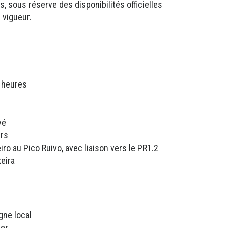
 sous réserve des disponibilités officielles
 vigueur.
 heures
vé
ers
iro au Pico Ruivo, avec liaison vers le PR1.2
xeira
gne local
ier