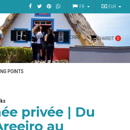
FR
EUR
SE CONNECTER / S'INSCRIRE
CHARIOT
0
ING POINTS
lks
e privée | Du
Areeiro au