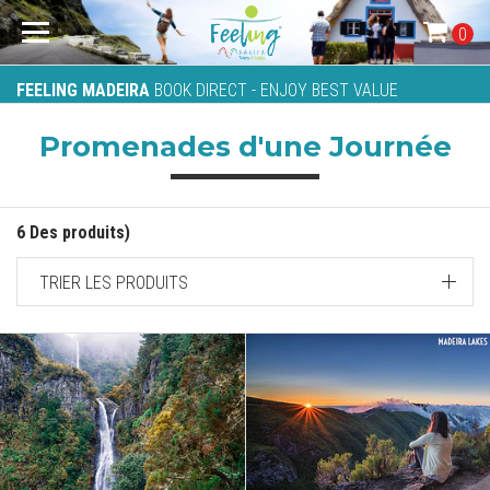
0
FEELING MADEIRA
BOOK DIRECT - ENJOY BEST VALUE
Promenades d'une Journée
6 Des produits)
TRIER LES PRODUITS