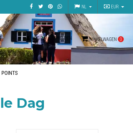
NL
EUR
LOG IN / AANMELDEN
WINKELWAGEN
0
G POINTS
le Dag