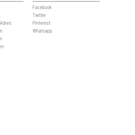
Facebook
t
Twitter
 Adres
Pinterest
en
Whatsapp
n
en