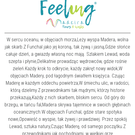
W sercu oceanu, w objęciach morza,Leży wyspa Madera, wolna
jak skarb.Z Funchal jako jej koroną, tak żywą i jasną,Gdzie słońce
całuje dzień, a gwiazdy własną noc mają. Szlakiem Lewad, woda
szepta i płynie,Delikatnie prowadząc wędrowców, gdzie rośnie
zieleń.Każdy krok to odkrycie, każdy zakręt nowy widok,W
objęciach Madery, pod łagodnym światłem księżyca. Czując
Maderę w każdym oddechu powietrza,W śmiechu ulic, w radości,
którą dzielimy.Z przewodnikami tak mądrymi, którzy historie
przekazują,Każdy z nich skarbem, bliskim sercu. Od góry do
brzegu, w tańcu fal,Madera skrywa tajemnice w swoich głębinach
oceanicznych.W objęciach Funchal, gdzie stare spotyka
nowe,Opowieść o wyspie, tak żywej i prawdziwej. Przez spokój
Lewad, sztuka natury,Czując Maderę, od samego początku.Z
przewodnikami jak pochodniami, w wielkiej grze