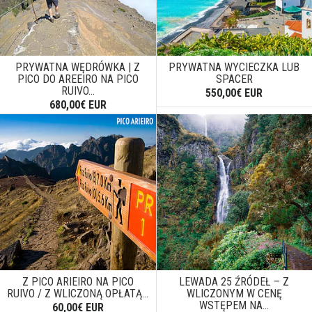
PRYWATNA WĘDRÓWKA | Z
PRYWATNA WYCIECZKA LUB
PICO DO AREEIRO NA PICO
SPACER
RUIVO...
550,00€ EUR
680,00€ EUR
Z PICO ARIEIRO NA PICO
LEWADA 25 ŹRÓDEŁ – Z
RUIVO / Z WLICZONĄ OPŁATĄ...
WLICZONYM W CENĘ
WSTĘPEM NA...
60,00€ EUR