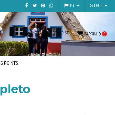
PT
EUR
ENTRAR INSCREVER-SE
CARRINHO
0
NG POINTS
pleto