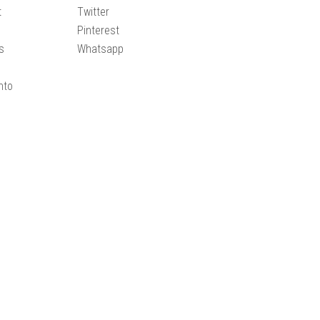
t
Twitter
Pinterest
s
Whatsapp
nto
e