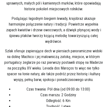
uprawnych, małych pól i kamiennych murków, które opowiadają
historie pokoleń miejscowych rolników.
Podążając łagodnym biegiem lewady, krajobraz ukazuje
harmonijne połączenie natury i tradycji. Powietrze wypełnia
zapach kwiatów i drzew owocowych, a dźwięk płynącej wody i
śpiewu ptaków tworzy kojącą melodię towarzyszącą całej
wędrówce.
Szlak oferuje zapierające dech w piersiach panoramiczne widoki
na dolinę Machico i jej malowniczą zatokę, miejsce, w którym
portugalscy żeglarze po raz pierwszy postawili stopę na Maderze
na początku XV wieku. Levada dos Maroços to więc nie tylko
spacer na łonie natury, ale także podróż przez historię i kulturę
wyspy, pełną barw, spokoju i ponadczasowego uroku.
Czas trwania: Pół dnia (od 09:00 do 13:00)
Czas marszu: 2 Godziny
Odległość: 6 Km
Trudność: Latwa