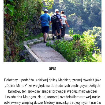
Previous
Ne
OPIS
Położony u podnóża urokliwej doliny Machico, znanej również jako
„Dolina Mimoz” ze względu na obfitość tych pachnących żółtych
kwiatów, ten spokojny spacer prowadzi wzdłuż malowniczej
Levada dos Maroços. Na tej uroczej, sześciokilometrowej trasie
odkrywamy wiejską duszę Madery, mozaikę tradycyjnych tarasów