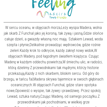
W sercu oceanu, w objęciach morza,Leży wyspa Madera, wolna
jak skarb.Z Funchal jako jej koroną, tak żywą i jasną,Gdzie słońce
całuje dzień, a gwiazdy własną noc mają. Szlakiem Lewad, woda
szepta i płynie,Delikatnie prowadząc wędrowców, gdzie rośnie
zieleń.Każdy krok to odkrycie, każdy zakręt nowy widok,W
objęciach Madery, pod łagodnym światłem księżyca. Czując
Maderę w każdym oddechu powietrza,W śmiechu ulic, w radości,
którą dzielimy.Z przewodnikami tak mądrymi, którzy historie
przekazują,Każdy z nich skarbem, bliskim sercu. Od góry do
brzegu, w tańcu fal,Madera skrywa tajemnice w swoich głębinach
oceanicznych.W objęciach Funchal, gdzie stare spotyka
nowe,Opowieść o wyspie, tak żywej i prawdziwej. Przez spokój
Lewad, sztuka natury,Czując Maderę, od samego początku.Z
przewodnikami jak pochodniami, w wielkiej grze