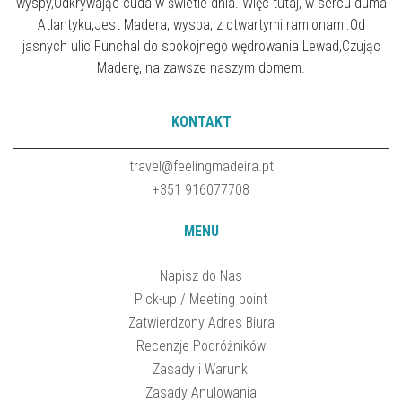
wyspy,Odkrywając cuda w świetle dnia. Więc tutaj, w sercu duma
Atlantyku,Jest Madera, wyspa, z otwartymi ramionami.Od
jasnych ulic Funchal do spokojnego wędrowania Lewad,Czując
Maderę, na zawsze naszym domem.
KONTAKT
travel@feelingmadeira.pt
+351 916077708
MENU
Napisz do Nas
Pick-up / Meeting point
Zatwierdzony Adres Biura
Recenzje Podróżników
Zasady i Warunki
Zasady Anulowania