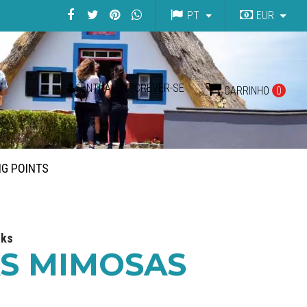
PT
EUR
ENTRAR INSCREVER-SE
CARRINHO
0
NG POINTS
lks
AS MIMOSAS