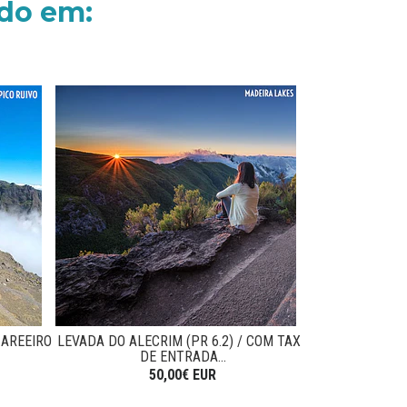
do em:
 AREEIRO
LEVADA DO ALECRIM (PR 6.2) / COM TAXA
CALDEIRÃO V
DE ENTRADA...
TRILHO
50,00€ EUR