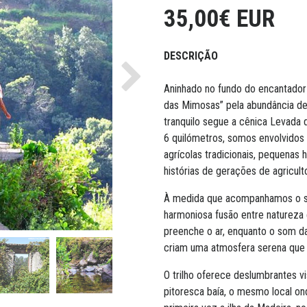
35,00€ EUR
DESCRIÇÃO
Next
Aninhado no fundo do encantado
das Mimosas” pela abundância de
tranquilo segue a cênica Levada
6 quilómetros, somos envolvidos 
agrícolas tradicionais, pequenas
histórias de gerações de agriculto
À medida que acompanhamos o sua
harmoniosa fusão entre natureza 
preenche o ar, enquanto o som da
criam uma atmosfera serena que
O trilho oferece deslumbrantes v
pitoresca baía, o mesmo local o