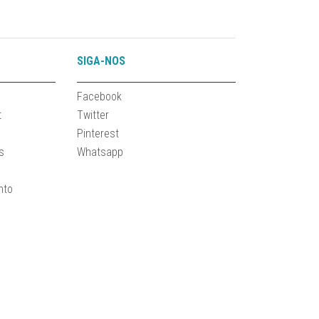
SIGA-NOS
Facebook
t
Twitter
Pinterest
s
Whatsapp
nto
e