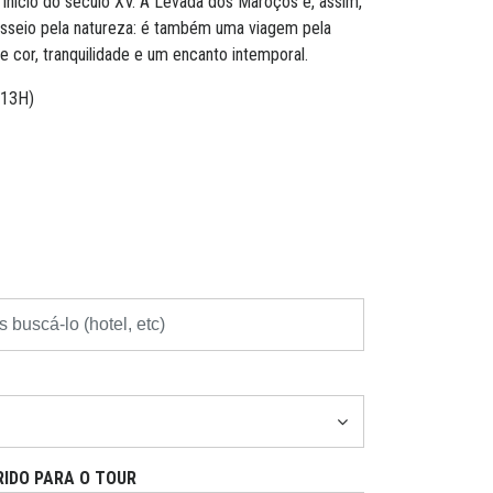
o início do século XV. A Levada dos Maroços é, assim,
sseio pela natureza: é também uma viagem pela
 de cor, tranquilidade e um encanto intemporal.
 13H)
RIDO PARA O TOUR