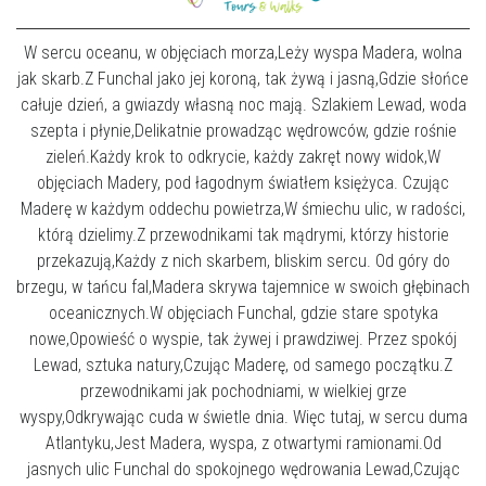
W sercu oceanu, w objęciach morza,Leży wyspa Madera, wolna
jak skarb.Z Funchal jako jej koroną, tak żywą i jasną,Gdzie słońce
całuje dzień, a gwiazdy własną noc mają. Szlakiem Lewad, woda
szepta i płynie,Delikatnie prowadząc wędrowców, gdzie rośnie
zieleń.Każdy krok to odkrycie, każdy zakręt nowy widok,W
objęciach Madery, pod łagodnym światłem księżyca. Czując
Maderę w każdym oddechu powietrza,W śmiechu ulic, w radości,
którą dzielimy.Z przewodnikami tak mądrymi, którzy historie
przekazują,Każdy z nich skarbem, bliskim sercu. Od góry do
brzegu, w tańcu fal,Madera skrywa tajemnice w swoich głębinach
oceanicznych.W objęciach Funchal, gdzie stare spotyka
nowe,Opowieść o wyspie, tak żywej i prawdziwej. Przez spokój
Lewad, sztuka natury,Czując Maderę, od samego początku.Z
przewodnikami jak pochodniami, w wielkiej grze
wyspy,Odkrywając cuda w świetle dnia. Więc tutaj, w sercu duma
Atlantyku,Jest Madera, wyspa, z otwartymi ramionami.Od
jasnych ulic Funchal do spokojnego wędrowania Lewad,Czując