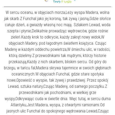
W sercu oceanu, w objęciach morza,Leży wyspa Madera, wolna
jak skarb.Z Funchal jako jej koroną, tak żywą i jasną,Gdzie słońce
całuje dzień, a gwiazdy własną noc mają. Szlakiem Lewad, woda
szepta i płynie,Delikatnie prowadząc wędrowców, gdzie rośnie
zieleń.Każdy krok to odkrycie, każdy zakręt nowy widok,W
objęciach Madery, pod łagodnym światłem księżyca. Czując
Maderę w każdym oddechu powietrza,W śmiechu ulic, w radości,
którą dzielimy.Z przewodnikami tak mądrymi, którzy historie
przekazują,Każdy z nich skarbem, bliskim sercu. Od góry do
brzegu, w tańcu fal,Madera skrywa tajemnice w swoich głębinach
oceanicznych.W objęciach Funchal, gdzie stare spotyka
nowe,Opowieść o wyspie, tak żywej i prawdziwej. Przez spokój
Lewad, sztuka natury,Czując Maderę, od samego początku.Z
przewodnikami jak pochodniami, w wielkiej grze
wyspy,Odkrywając cuda w świetle dnia. Więc tutaj, w sercu duma
Atlantyku,Jest Madera, wyspa, z otwartymi ramionami.Od
jasnych ulic Funchal do spokojnego wędrowania Lewad,Czując